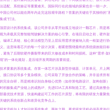
法适配、系统验证等重重难关。国际同行在此领域的探索也非一朝一夕。
中国公司何以能在两年内走完这段艰辛路程？答案的关键在于其独特的“
集成”打法。
顶层设计的系统集成。该公司并非从零开始孤立地设计一颗芯片，而是将
视为承载其完整智能驾驶解决方案的核心引擎。在项目启动之初，硬件架
、编译工具链、核心算法模型乃至上层应用需求便被纳入统一框架进行协
义。这意味着芯片的每一个设计决策，都紧密围绕最终的系统级效能目标
，避免了后期软硬件撕裂带来的巨大修改成本和时间损耗。这种“需求-架
现”的一体化规划，是压缩开发周期的首要前提。
技术要素的系统集成。存算一体芯片涉及新型存储器、计算单元、片上网
、接口协议等多个复杂模块。公司采取了开放合作的策略，并非追求所有
的完全自研，而是精准识别自身核心优势（如存算电路设计、架构创新）
时积极集成产业链上的成熟IP、先进EDA工具和制造工艺。通过高效整合
部最优技术资源，快速构建起可工作的芯片原型，将有限的研发力量聚焦
关键的系统创新点和差异化竞争点上。
研发流程与人才知识的系统集成。两年之期，要求研发流程必须高度并行