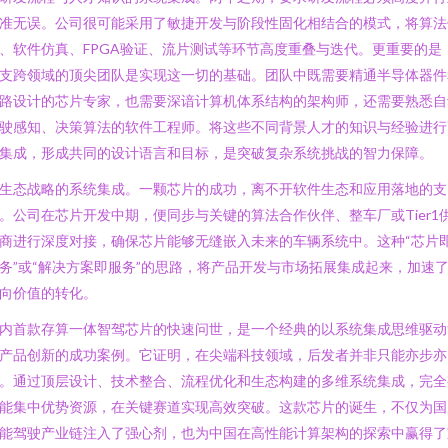
准无误。公司很可能采用了敏捷开发与阶段性固化相结合的模式，将算法
、软件仿真、FPGA验证、流片测试等环节高度重叠与迭代。更重要的是
支跨领域的顶尖团队是实现这一切的基础。团队中既需要精通半导体器件
路设计的芯片专家，也需要深谙计算机体系结构的架构师，还需要熟悉自
驶感知、决策算法的软件工程师。将这些不同背景人才的知识与经验进行
集成，形成共同的设计语言和目标，是突破复杂系统挑战的智力保障。
生态战略的系统集成。一颗芯片的成功，离不开软件生态和应用落地的支
。公司在芯片开发中期，便同步与关键的算法合作伙伴、整车厂或Tier1
商进行深度对接，确保芯片能够无缝嵌入未来的车辆系统中。这种“芯片
务”或“解决方案即服务”的思路，将产品开发与市场拓展集成起来，加速
向价值的转化。
内首款存算一体智驾芯片的快速问世，是一个经典的以系统集成思维驱动
产品创新的成功案例。它证明，在尖端科技领域，后发者并非只能亦步亦
。通过顶层设计、技术整合、流程优化和生态构建的多维系统集成，完全
能集中优势资源，在关键赛道实现高效突破。这款芯片的诞生，不仅为国
能驾驶产业链注入了强心剂，也为中国在高性能计算架构的探索中赢得了