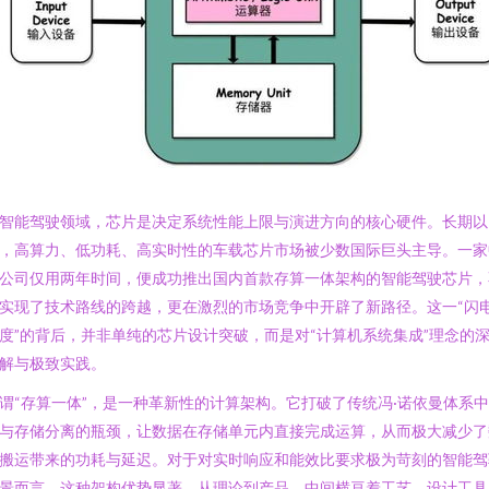
智能驾驶领域，芯片是决定系统性能上限与演进方向的核心硬件。长期以
，高算力、低功耗、高实时性的车载芯片市场被少数国际巨头主导。一家
公司仅用两年时间，便成功推出国内首款存算一体架构的智能驾驶芯片，
实现了技术路线的跨越，更在激烈的市场竞争中开辟了新路径。这一“闪
度”的背后，并非单纯的芯片设计突破，而是对“计算机系统集成”理念的
解与极致实践。
谓“存算一体”，是一种革新性的计算架构。它打破了传统冯·诺依曼体系
与存储分离的瓶颈，让数据在存储单元内直接完成运算，从而极大减少了
搬运带来的功耗与延迟。对于对实时响应和能效比要求极为苛刻的智能驾
景而言，这种架构优势显著。从理论到产品，中间横亘着工艺、设计工具