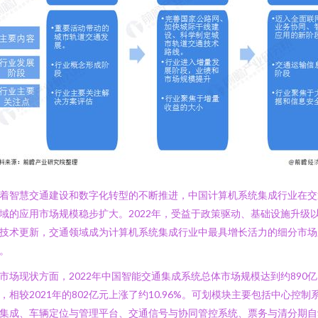
着智慧交通建设和数字化转型的不断推进，中国计算机系统集成行业在交
域的应用市场规模稳步扩大。2022年，受益于政策驱动、基础设施升级
技术更新，交通领域成为计算机系统集成行业中最具增长活力的细分市场
。
市场现状方面，2022年中国智能交通集成系统总体市场规模达到约890亿
，相较2021年的802亿元上涨了约10.96%。可划模块主要包括中心控制
集成、车辆定位与管理平台、交通信号与协同管控系统、票务与清分期自